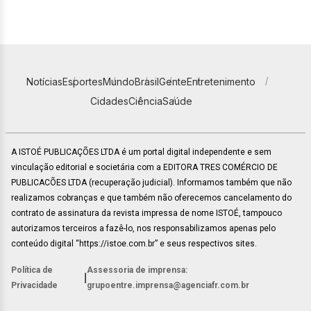
Notícias
Esportes
Mundo
Brasil
Gente
Entretenimento
Cidades
Ciência
Saúde
A ISTOÉ PUBLICAÇÕES LTDA é um portal digital independente e sem
vinculação editorial e societária com a EDITORA TRES COMÉRCIO DE
PUBLICACÕES LTDA (recuperação judicial). Informamos também que não
realizamos cobranças e que também não oferecemos cancelamento do
contrato de assinatura da revista impressa de nome ISTOÉ, tampouco
autorizamos terceiros a fazê-lo, nos responsabilizamos apenas pelo
conteúdo digital “https://istoe.com.br” e seus respectivos sites.
Política de
Assessoria de imprensa:
|
Privacidade
grupoentre.imprensa@agenciafr.com.br