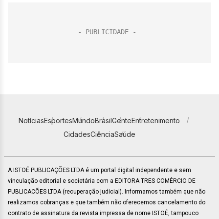
Notícias
Esportes
Mundo
Brasil
Gente
Entretenimento
Cidades
Ciência
Saúde
A ISTOÉ PUBLICAÇÕES LTDA é um portal digital independente e sem
vinculação editorial e societária com a EDITORA TRES COMÉRCIO DE
PUBLICACÕES LTDA (recuperação judicial). Informamos também que não
realizamos cobranças e que também não oferecemos cancelamento do
contrato de assinatura da revista impressa de nome ISTOÉ, tampouco