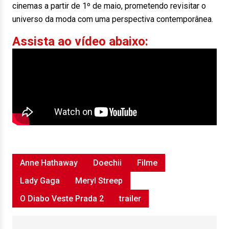
cinemas a partir de 1º de maio, prometendo revisitar o
universo da moda com uma perspectiva contemporânea.
Assista ao vídeo abaixo:
Anne Hathaway
Doechii
Filme
Lady Gaga
Meryl Streep
O Diabo Veste Prada 2
trailer