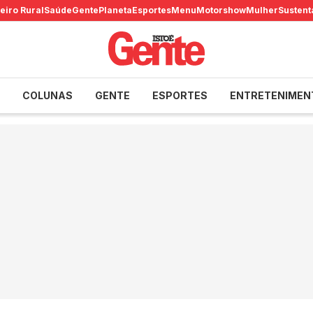
eiro Rural
Saúde
Gente
Planeta
Esportes
Menu
Motorshow
Mulher
Sustent
COLUNAS
GENTE
ESPORTES
ENTRETENIMEN