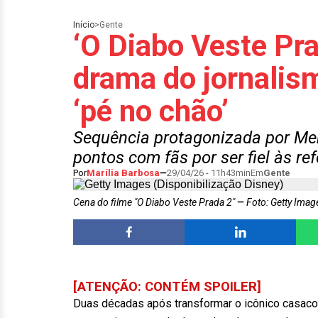
Início
>
Gente
‘O Diabo Veste Pr
drama do jornalis
‘pé no chão’
Sequência protagonizada por Me
pontos com fãs por ser fiel às re
Por
Marília Barbosa
29/04/26 - 11h43min
Em
Gente
Cena do filme "O Diabo Veste Prada 2"
Foto: Getty Imag
[ATENÇÃO: CONTÉM SPOILER]
Duas décadas após transformar o icônico casaco