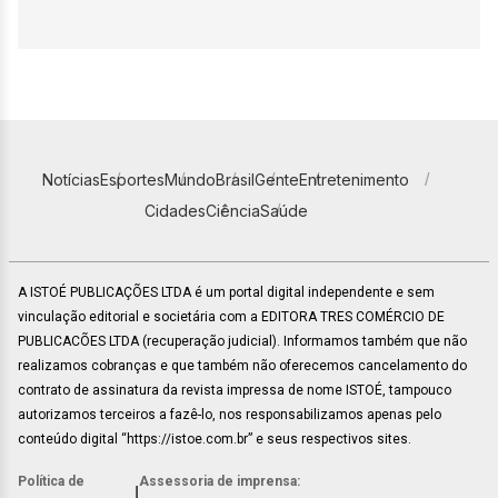
Notícias
Esportes
Mundo
Brasil
Gente
Entretenimento
Cidades
Ciência
Saúde
A ISTOÉ PUBLICAÇÕES LTDA é um portal digital independente e sem
vinculação editorial e societária com a EDITORA TRES COMÉRCIO DE
PUBLICACÕES LTDA (recuperação judicial). Informamos também que não
realizamos cobranças e que também não oferecemos cancelamento do
contrato de assinatura da revista impressa de nome ISTOÉ, tampouco
autorizamos terceiros a fazê-lo, nos responsabilizamos apenas pelo
conteúdo digital “https://istoe.com.br” e seus respectivos sites.
Política de
Assessoria de imprensa:
|