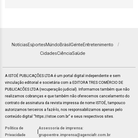
Notícias
Esportes
Mundo
Brasil
Gente
Entretenimento
Cidades
Ciência
Saúde
A ISTOÉ PUBLICAÇÕES LTDA é um portal digital independente e sem
vinculação editorial e societária com a EDITORA TRES COMÉRCIO DE
PUBLICACÕES LTDA (recuperação judicial). Informamos também que não
realizamos cobranças e que também não oferecemos cancelamento do
contrato de assinatura da revista impressa de nome ISTOÉ, tampouco
autorizamos terceiros a fazê-lo, nos responsabilizamos apenas pelo
conteúdo digital “https://istoe.com.br” e seus respectivos sites.
Política de
Assessoria de imprensa:
|
Privacidade
grupoentre.imprensa@agenciafr.com.br