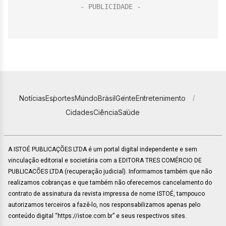
Notícias
Esportes
Mundo
Brasil
Gente
Entretenimento
Cidades
Ciência
Saúde
A ISTOÉ PUBLICAÇÕES LTDA é um portal digital independente e sem
vinculação editorial e societária com a EDITORA TRES COMÉRCIO DE
PUBLICACÕES LTDA (recuperação judicial). Informamos também que não
realizamos cobranças e que também não oferecemos cancelamento do
contrato de assinatura da revista impressa de nome ISTOÉ, tampouco
autorizamos terceiros a fazê-lo, nos responsabilizamos apenas pelo
conteúdo digital “https://istoe.com.br” e seus respectivos sites.