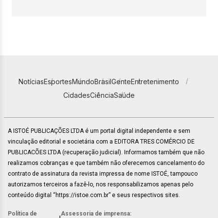
Notícias
Esportes
Mundo
Brasil
Gente
Entretenimento
Cidades
Ciência
Saúde
A ISTOÉ PUBLICAÇÕES LTDA é um portal digital independente e sem
vinculação editorial e societária com a EDITORA TRES COMÉRCIO DE
PUBLICACÕES LTDA (recuperação judicial). Informamos também que não
realizamos cobranças e que também não oferecemos cancelamento do
contrato de assinatura da revista impressa de nome ISTOÉ, tampouco
autorizamos terceiros a fazê-lo, nos responsabilizamos apenas pelo
conteúdo digital “https://istoe.com.br” e seus respectivos sites.
Política de
Assessoria de imprensa: