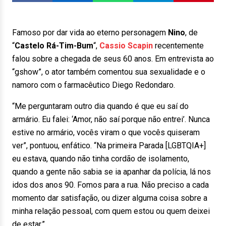
Famoso por dar vida ao eterno personagem
Nino
, de
“
Castelo Rá-Tim-Bum
“,
Cassio Scapin
recentemente
falou sobre a chegada de seus 60 anos. Em entrevista ao
“gshow”, o ator também comentou sua sexualidade e o
namoro com o farmacêutico Diego Redondaro.
“Me perguntaram outro dia quando é que eu saí do
armário. Eu falei: ‘Amor, não saí porque não entrei’. Nunca
estive no armário, vocês viram o que vocês quiseram
ver”, pontuou, enfático. “Na primeira Parada [LGBTQIA+]
eu estava, quando não tinha cordão de isolamento,
quando a gente não sabia se ia apanhar da polícia, lá nos
idos dos anos 90. Fomos para a rua. Não preciso a cada
momento dar satisfação, ou dizer alguma coisa sobre a
minha relação pessoal, com quem estou ou quem deixei
de estar.”