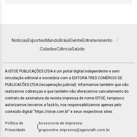
Notícias
Esportes
Mundo
Brasil
Gente
Entretenimento
Cidades
Ciência
Saúde
A ISTOÉ PUBLICAÇÕES LTDA é um portal digital independente e sem
vinculação editorial e societária com a EDITORA TRES COMÉRCIO DE
PUBLICACÕES LTDA (recuperação judicial). Informamos também que não
realizamos cobranças e que também não oferecemos cancelamento do
contrato de assinatura da revista impressa de nome ISTOÉ, tampouco
autorizamos terceiros a fazê-lo, nos responsabilizamos apenas pelo
conteúdo digital “https://istoe.com.br” e seus respectivos sites.
Política de
Assessoria de imprensa:
|
Privacidade
grupoentre.imprensa@agenciafr.com.br