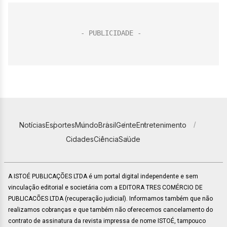
Notícias
Esportes
Mundo
Brasil
Gente
Entretenimento
Cidades
Ciência
Saúde
A ISTOÉ PUBLICAÇÕES LTDA é um portal digital independente e sem
vinculação editorial e societária com a EDITORA TRES COMÉRCIO DE
PUBLICACÕES LTDA (recuperação judicial). Informamos também que não
realizamos cobranças e que também não oferecemos cancelamento do
contrato de assinatura da revista impressa de nome ISTOÉ, tampouco