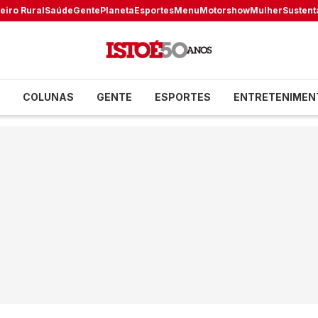
eiro Rural
Saúde
Gente
Planeta
Esportes
Menu
Motorshow
Mulher
Sustent
COLUNAS
GENTE
ESPORTES
ENTRETENIMEN