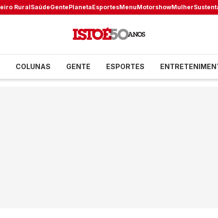
eiro Rural
Saúde
Gente
Planeta
Esportes
Menu
Motorshow
Mulher
Sustent
COLUNAS
GENTE
ESPORTES
ENTRETENIMEN