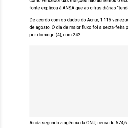
como vencedor das eleições não aumentou o êxo
fonte explicou à ANSA que as cifras diárias “te
De acordo com os dados do Acnur, 1.115 venezuel
de agosto. O dia de maior fluxo foi a sexta-feir
por domingo (4), com 242.
Ainda segundo a agência da ONU, cerca de 574,6