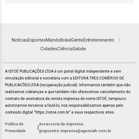
Notícias
Esportes
Mundo
Brasil
Gente
Entretenimento
Cidades
Ciência
Saúde
A ISTOÉ PUBLICAÇÕES LTDA é um portal digital independente e sem
vinculação editorial e societária com a EDITORA TRES COMÉRCIO DE
PUBLICACÕES LTDA (recuperação judicial). Informamos também que não
realizamos cobranças e que também não oferecemos cancelamento do
contrato de assinatura da revista impressa de nome ISTOÉ, tampouco
autorizamos terceiros a fazê-lo, nos responsabilizamos apenas pelo
conteúdo digital “https://istoe.com.br” e seus respectivos sites.
Política de
Assessoria de imprensa:
|
Privacidade
grupoentre.imprensa@agenciafr.com.br