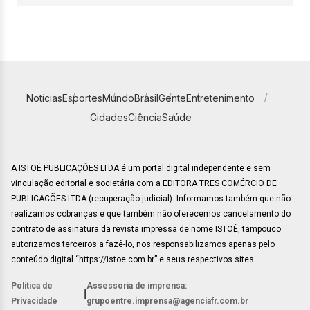
Notícias
Esportes
Mundo
Brasil
Gente
Entretenimento
Cidades
Ciência
Saúde
A ISTOÉ PUBLICAÇÕES LTDA é um portal digital independente e sem
vinculação editorial e societária com a EDITORA TRES COMÉRCIO DE
PUBLICACÕES LTDA (recuperação judicial). Informamos também que não
realizamos cobranças e que também não oferecemos cancelamento do
contrato de assinatura da revista impressa de nome ISTOÉ, tampouco
autorizamos terceiros a fazê-lo, nos responsabilizamos apenas pelo
conteúdo digital “https://istoe.com.br” e seus respectivos sites.
Política de
Assessoria de imprensa:
|
Privacidade
grupoentre.imprensa@agenciafr.com.br