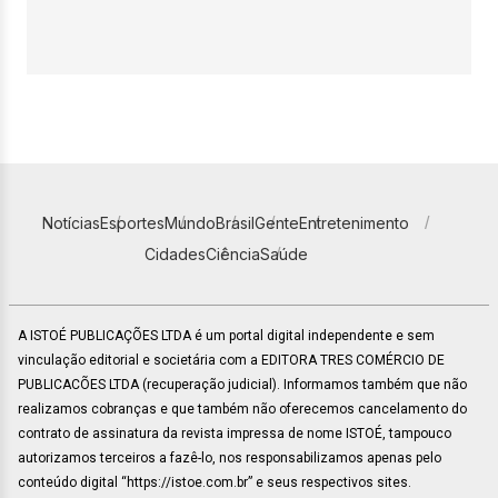
Notícias
Esportes
Mundo
Brasil
Gente
Entretenimento
Cidades
Ciência
Saúde
A ISTOÉ PUBLICAÇÕES LTDA é um portal digital independente e sem
vinculação editorial e societária com a EDITORA TRES COMÉRCIO DE
PUBLICACÕES LTDA (recuperação judicial). Informamos também que não
realizamos cobranças e que também não oferecemos cancelamento do
contrato de assinatura da revista impressa de nome ISTOÉ, tampouco
autorizamos terceiros a fazê-lo, nos responsabilizamos apenas pelo
conteúdo digital “https://istoe.com.br” e seus respectivos sites.