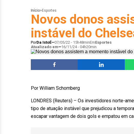
Início
>
Esportes
Novos donos assi
instável do Chelsea
Por
Da IstoÉ
07/05/22 - 15h48min
Em
Esportes
Atualizado em
16/11/24 - 04h20min
Por William Schomberg
LONDRES (Reuters) – Os investidores norte-ameri
tipo de atuação instável que prejudicou a temp
escapar vantagem de dois gols e empatou em ca