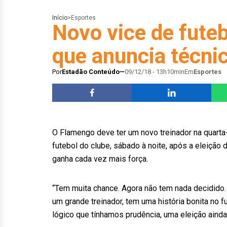
Início
>
Esportes
Novo vice de fute
que anuncia técnic
Por
Estadão Conteúdo
09/12/18 - 13h10min
Em
Esportes
O Flamengo deve ter um novo treinador na quarta-f
futebol do clube, sábado à noite, após a eleição
ganha cada vez mais força.
“Tem muita chance. Agora não tem nada decidido.
um grande treinador, tem uma história bonita no f
lógico que tínhamos prudência, uma eleição ainda p