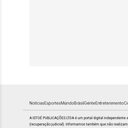
Notícias
Esportes
Mundo
Brasil
Gente
Entretenimento
C
A ISTOÉ PUBLICAÇÕES LTDA é um portal digital independente
(recuperação judicial). Informamos também que não realiza