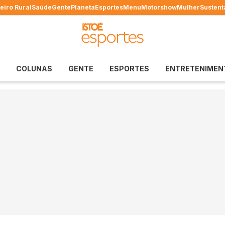
eiro Rural
Saúde
Gente
Planeta
Esportes
Menu
Motorshow
Mulher
Sustent
COLUNAS
GENTE
ESPORTES
ENTRETENIMEN