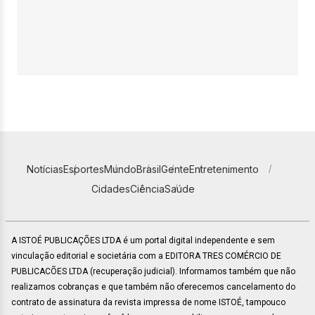
Notícias
Esportes
Mundo
Brasil
Gente
Entretenimento
Cidades
Ciência
Saúde
A ISTOÉ PUBLICAÇÕES LTDA é um portal digital independente e sem
vinculação editorial e societária com a EDITORA TRES COMÉRCIO DE
PUBLICACÕES LTDA (recuperação judicial). Informamos também que não
realizamos cobranças e que também não oferecemos cancelamento do
contrato de assinatura da revista impressa de nome ISTOÉ, tampouco