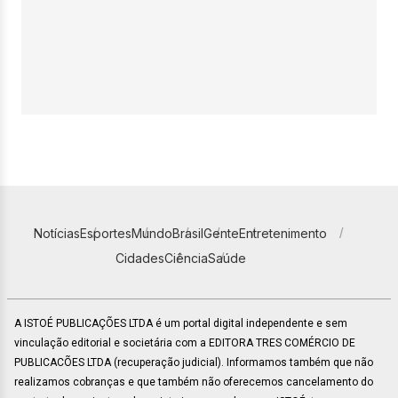
Notícias
Esportes
Mundo
Brasil
Gente
Entretenimento
Cidades
Ciência
Saúde
A ISTOÉ PUBLICAÇÕES LTDA é um portal digital independente e sem
vinculação editorial e societária com a EDITORA TRES COMÉRCIO DE
PUBLICACÕES LTDA (recuperação judicial). Informamos também que não
realizamos cobranças e que também não oferecemos cancelamento do