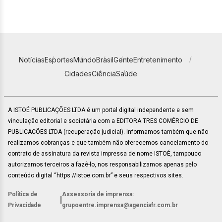
Notícias
Esportes
Mundo
Brasil
Gente
Entretenimento
Cidades
Ciência
Saúde
A ISTOÉ PUBLICAÇÕES LTDA é um portal digital independente e sem
vinculação editorial e societária com a EDITORA TRES COMÉRCIO DE
PUBLICACÕES LTDA (recuperação judicial). Informamos também que não
realizamos cobranças e que também não oferecemos cancelamento do
contrato de assinatura da revista impressa de nome ISTOÉ, tampouco
autorizamos terceiros a fazê-lo, nos responsabilizamos apenas pelo
conteúdo digital “https://istoe.com.br” e seus respectivos sites.
Política de
Assessoria de imprensa:
|
Privacidade
grupoentre.imprensa@agenciafr.com.br