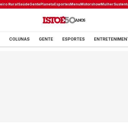
eiro Rural
Saúde
Gente
Planeta
Esportes
Menu
Motorshow
Mulher
Sustent
COLUNAS
GENTE
ESPORTES
ENTRETENIMEN