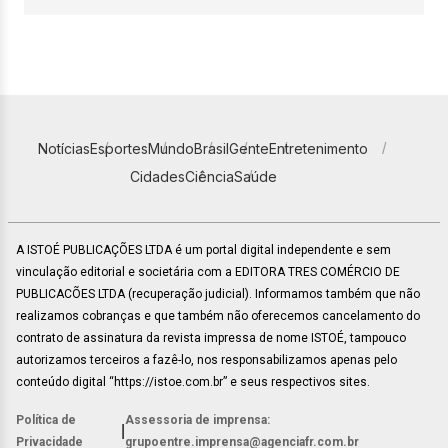
Notícias
Esportes
Mundo
Brasil
Gente
Entretenimento
Cidades
Ciência
Saúde
A ISTOÉ PUBLICAÇÕES LTDA é um portal digital independente e sem
vinculação editorial e societária com a EDITORA TRES COMÉRCIO DE
PUBLICACÕES LTDA (recuperação judicial). Informamos também que não
realizamos cobranças e que também não oferecemos cancelamento do
contrato de assinatura da revista impressa de nome ISTOÉ, tampouco
autorizamos terceiros a fazê-lo, nos responsabilizamos apenas pelo
conteúdo digital “https://istoe.com.br” e seus respectivos sites.
Política de
Assessoria de imprensa:
|
Privacidade
grupoentre.imprensa@agenciafr.com.br