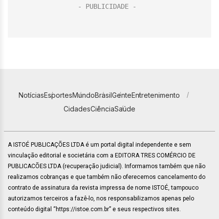
Notícias
Esportes
Mundo
Brasil
Gente
Entretenimento
Cidades
Ciência
Saúde
A ISTOÉ PUBLICAÇÕES LTDA é um portal digital independente e sem
vinculação editorial e societária com a EDITORA TRES COMÉRCIO DE
PUBLICACÕES LTDA (recuperação judicial). Informamos também que não
realizamos cobranças e que também não oferecemos cancelamento do
contrato de assinatura da revista impressa de nome ISTOÉ, tampouco
autorizamos terceiros a fazê-lo, nos responsabilizamos apenas pelo
conteúdo digital “https://istoe.com.br” e seus respectivos sites.