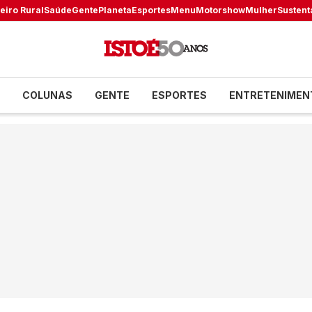
eiro Rural
Saúde
Gente
Planeta
Esportes
Menu
Motorshow
Mulher
Sustent
COLUNAS
GENTE
ESPORTES
ENTRETENIMEN