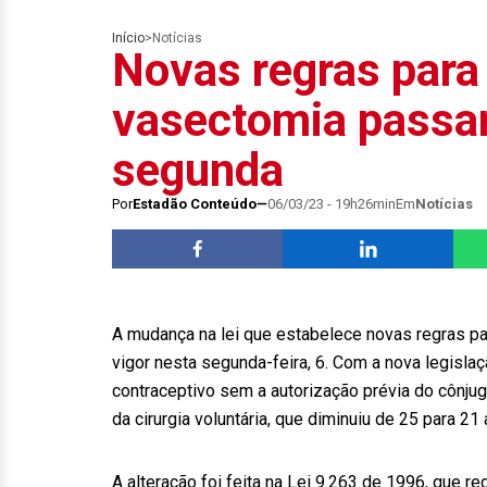
Início
>
Notícias
Novas regras para
vasectomia passam
segunda
Por
Estadão Conteúdo
06/03/23 - 19h26min
Em
Notícias
A mudança na lei que estabelece novas regras p
vigor nesta segunda-feira, 6. Com a nova legisl
contraceptivo sem a autorização prévia do cônj
da cirurgia voluntária, que diminuiu de 25 para 21
A alteração foi feita na Lei 9.263 de 1996, que re