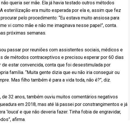
ão queria ser mãe. Ela já havia testado outros métodos
A esterilização era muito esperada por ela e, assim que fez
 procurar pelo procedimento: “Eu estava muito ansiosa para
a me vi como mãe e não me imaginava nesse papel”, conta.
a nas próximas semanas.
sou passar por reuniões com assistentes sociais, médicos e
ões de métodos contraceptivos e precisou esperar por 60 dias
ar de estar convencida, conta que foi desestimulada por
ia família. “Muita gente dizia que eu não iria conseguir ou
empre. Mas filho também é para a vida toda, não é?”, diz.
, de 32 anos, também ouviu muitos comentários negativos
aqueadura em 2018, mas até lá passei por constrangimentos e já
 ‘louca’ e que não deveria fazer. Tinha fobia de engravidar,
dos”, afirma.