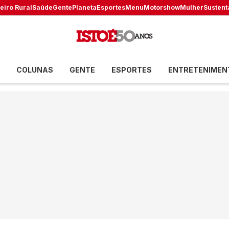
eiro Rural
Saúde
Gente
Planeta
Esportes
Menu
Motorshow
Mulher
Sustent
COLUNAS
GENTE
ESPORTES
ENTRETENIMEN