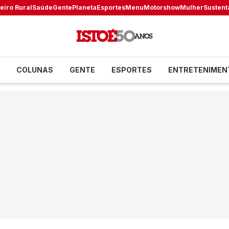
eiro Rural
Saúde
Gente
Planeta
Esportes
Menu
Motorshow
Mulher
Sustent
COLUNAS
GENTE
ESPORTES
ENTRETENIMEN