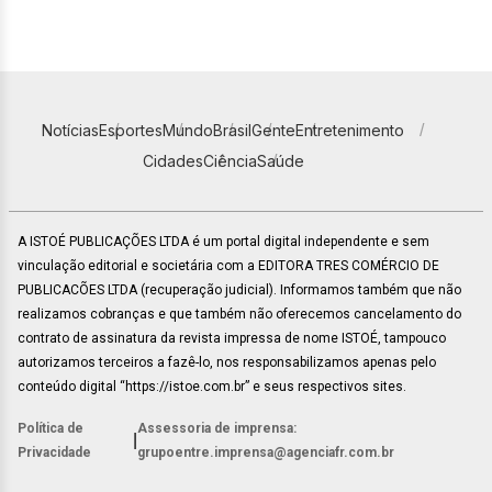
Notícias
Esportes
Mundo
Brasil
Gente
Entretenimento
Cidades
Ciência
Saúde
A ISTOÉ PUBLICAÇÕES LTDA é um portal digital independente e sem
vinculação editorial e societária com a EDITORA TRES COMÉRCIO DE
PUBLICACÕES LTDA (recuperação judicial). Informamos também que não
realizamos cobranças e que também não oferecemos cancelamento do
contrato de assinatura da revista impressa de nome ISTOÉ, tampouco
autorizamos terceiros a fazê-lo, nos responsabilizamos apenas pelo
conteúdo digital “https://istoe.com.br” e seus respectivos sites.
Política de
Assessoria de imprensa:
|
Privacidade
grupoentre.imprensa@agenciafr.com.br