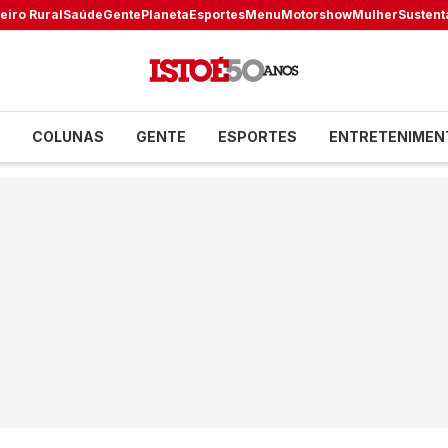
eiro Rural
Saúde
Gente
Planeta
Esportes
Menu
Motorshow
Mulher
Sustent
COLUNAS
GENTE
ESPORTES
ENTRETENIMEN