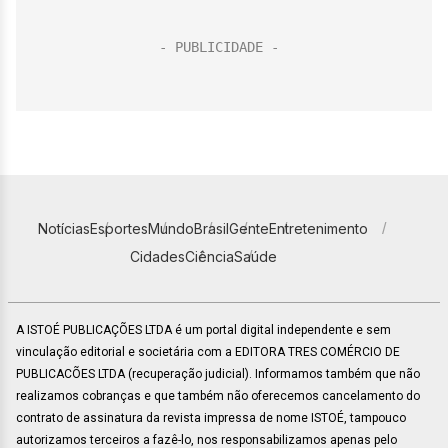
Notícias
Esportes
Mundo
Brasil
Gente
Entretenimento
Cidades
Ciência
Saúde
A ISTOÉ PUBLICAÇÕES LTDA é um portal digital independente e sem
vinculação editorial e societária com a EDITORA TRES COMÉRCIO DE
PUBLICACÕES LTDA (recuperação judicial). Informamos também que não
realizamos cobranças e que também não oferecemos cancelamento do
contrato de assinatura da revista impressa de nome ISTOÉ, tampouco
autorizamos terceiros a fazê-lo, nos responsabilizamos apenas pelo