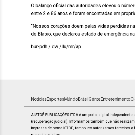
O balanço oficial das autoridades elevou o número
entre 2 e 86 anos e foram encontradas em propri
“Nossos corações doem pelas vidas perdidas na t
de Blasio, que declarou estado de emergência na 
bur-pdh / dw /llu/mr/ap
Notícias
Esportes
Mundo
Brasil
Gente
Entretenimento
C
A ISTOÉ PUBLICAÇÕES LTDA é um portal digital independente
(recuperação judicial). Informamos também que não realiza
impressa de nome ISTOÉ, tampouco autorizamos terceiros a fa
respectivos sites.