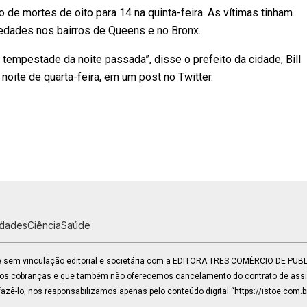
 de mortes de oito para 14 na quinta-feira. As vítimas tinham
edades nos bairros de Queens e no Bronx.
empestade da noite passada”, disse o prefeito da cidade, Bill
noite de quarta-feira, em um post no Twitter.
idades
Ciência
Saúde
 e sem vinculação editorial e societária com a EDITORA TRES COMÉRCIO DE PU
mos cobranças e que também não oferecemos cancelamento do contrato de assin
zê-lo, nos responsabilizamos apenas pelo conteúdo digital “https://istoe.com.b