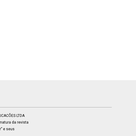
BLICACÕES LTDA
atura da revista
r” e seus