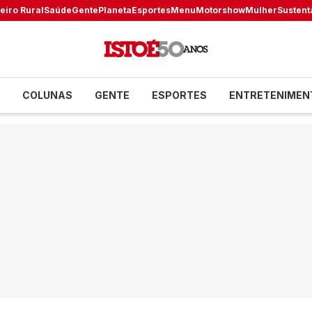
eiro Rural
Saúde
Gente
Planeta
Esportes
Menu
Motorshow
Mulher
Sustent
COLUNAS
GENTE
ESPORTES
ENTRETENIMEN