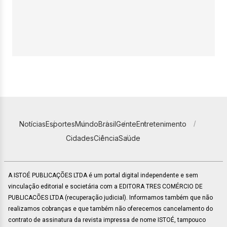
Notícias
Esportes
Mundo
Brasil
Gente
Entretenimento
Cidades
Ciência
Saúde
A ISTOÉ PUBLICAÇÕES LTDA é um portal digital independente e sem
vinculação editorial e societária com a EDITORA TRES COMÉRCIO DE
PUBLICACÕES LTDA (recuperação judicial). Informamos também que não
realizamos cobranças e que também não oferecemos cancelamento do
contrato de assinatura da revista impressa de nome ISTOÉ, tampouco