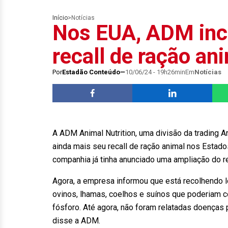
Início
>
Notícias
Nos EUA, ADM incl
recall de ração an
Por
Estadão Conteúdo
10/06/24 - 19h26min
Em
Notícias
A ADM Animal Nutrition, uma divisão da trading 
ainda mais seu recall de ração animal nos Estados
companhia já tinha anunciado uma ampliação do rec
Agora, a empresa informou que está recolhendo l
ovinos, lhamas, coelhos e suínos que poderiam co
fósforo. Até agora, não foram relatadas doença
disse a ADM.