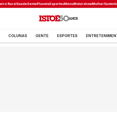
eiro Rural
Saúde
Gente
Planeta
Esportes
Menu
Motorshow
Mulher
Sustent
COLUNAS
GENTE
ESPORTES
ENTRETENIMEN