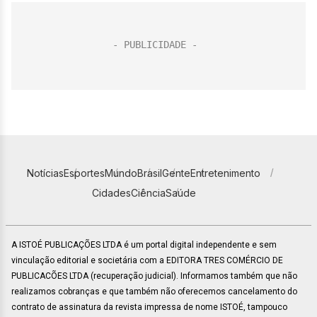
Notícias
Esportes
Mundo
Brasil
Gente
Entretenimento
Cidades
Ciência
Saúde
A ISTOÉ PUBLICAÇÕES LTDA é um portal digital independente e sem
vinculação editorial e societária com a EDITORA TRES COMÉRCIO DE
PUBLICACÕES LTDA (recuperação judicial). Informamos também que não
realizamos cobranças e que também não oferecemos cancelamento do
contrato de assinatura da revista impressa de nome ISTOÉ, tampouco