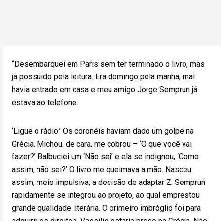
“Desembarquei em Paris sem ter terminado o livro, mas
já possuído pela leitura. Era domingo pela manhã, mal
havia entrado em casa e meu amigo Jorge Semprun já
estava ao telefone.
‘Ligue o rádio.’ Os coronéis haviam dado um golpe na
Grécia. Michou, de cara, me cobrou – ‘O que você vai
fazer?’ Balbuciei um ‘Não sei’ e ela se indignou, ‘Como
assim, não sei?’ O livro me queimava a mão. Nasceu
assim, meio impulsiva, a decisão de adaptar Z. Semprun
rapidamente se integrou ao projeto, ao qual emprestou
grande qualidade literária. O primeiro imbróglio foi para
adquirir os direitos, Vassilis estaria preso na Grécia. Não,