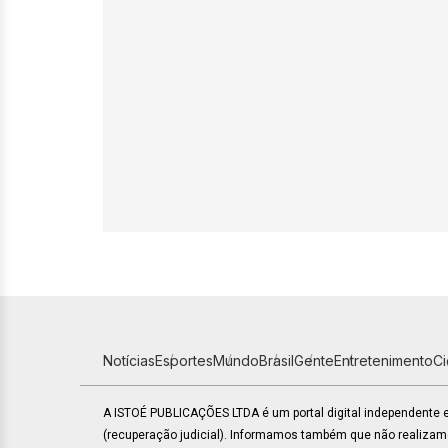
Notícias
Esportes
Mundo
Brasil
Gente
Entretenimento
C
A ISTOÉ PUBLICAÇÕES LTDA é um portal digital independente
(recuperação judicial). Informamos também que não realiza