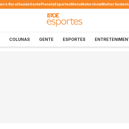
eiro Rural
Saúde
Gente
Planeta
Esportes
Menu
Motorshow
Mulher
Sustent
COLUNAS
GENTE
ESPORTES
ENTRETENIMEN