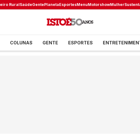
eiro Rural
Saúde
Gente
Planeta
Esportes
Menu
Motorshow
Mulher
Sustent
COLUNAS
GENTE
ESPORTES
ENTRETENIMEN