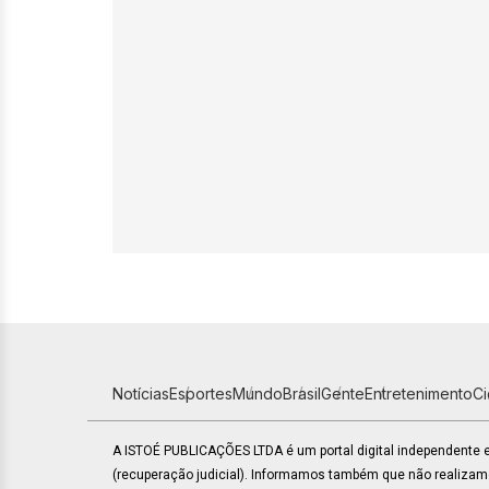
Notícias
Esportes
Mundo
Brasil
Gente
Entretenimento
C
A ISTOÉ PUBLICAÇÕES LTDA é um portal digital independente
(recuperação judicial). Informamos também que não realiza