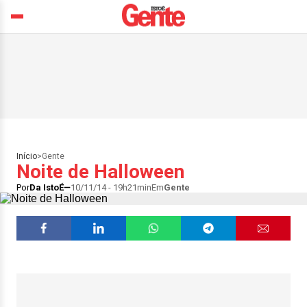
Início
>
Gente
Noite de Halloween
Por
Da IstoÉ
10/11/14 - 19h21min
Em
Gente