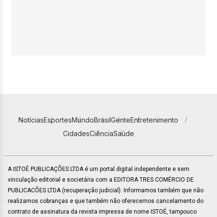
Notícias
Esportes
Mundo
Brasil
Gente
Entretenimento
Cidades
Ciência
Saúde
A ISTOÉ PUBLICAÇÕES LTDA é um portal digital independente e sem
vinculação editorial e societária com a EDITORA TRES COMÉRCIO DE
PUBLICACÕES LTDA (recuperação judicial). Informamos também que não
realizamos cobranças e que também não oferecemos cancelamento do
contrato de assinatura da revista impressa de nome ISTOÉ, tampouco