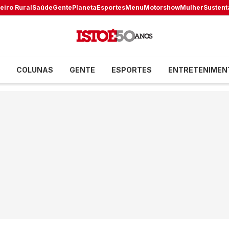
eiro Rural
Saúde
Gente
Planeta
Esportes
Menu
Motorshow
Mulher
Sustent
COLUNAS
GENTE
ESPORTES
ENTRETENIMEN