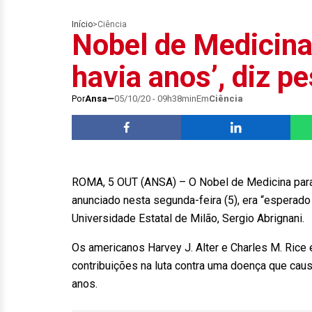
Início
>
Ciência
Nobel de Medicina
havia anos’, diz p
Por
Ansa
05/10/20 - 09h38min
Em
Ciência
ROMA, 5 OUT (ANSA) – O Nobel de Medicina para 
anunciado nesta segunda-feira (5), era “esperado
Universidade Estatal de Milão, Sergio Abrignani
Os americanos Harvey J. Alter e Charles M. Rice 
contribuições na luta contra uma doença que cau
anos.