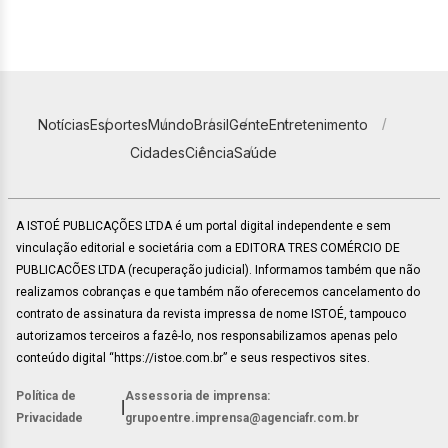
Notícias
Esportes
Mundo
Brasil
Gente
Entretenimento
Cidades
Ciência
Saúde
A ISTOÉ PUBLICAÇÕES LTDA é um portal digital independente e sem
vinculação editorial e societária com a EDITORA TRES COMÉRCIO DE
PUBLICACÕES LTDA (recuperação judicial). Informamos também que não
realizamos cobranças e que também não oferecemos cancelamento do
contrato de assinatura da revista impressa de nome ISTOÉ, tampouco
autorizamos terceiros a fazê-lo, nos responsabilizamos apenas pelo
conteúdo digital “https://istoe.com.br” e seus respectivos sites.
Política de
Assessoria de imprensa:
|
Privacidade
grupoentre.imprensa@agenciafr.com.br