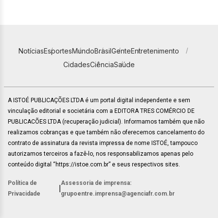
Notícias
Esportes
Mundo
Brasil
Gente
Entretenimento
Cidades
Ciência
Saúde
A ISTOÉ PUBLICAÇÕES LTDA é um portal digital independente e sem
vinculação editorial e societária com a EDITORA TRES COMÉRCIO DE
PUBLICACÕES LTDA (recuperação judicial). Informamos também que não
realizamos cobranças e que também não oferecemos cancelamento do
contrato de assinatura da revista impressa de nome ISTOÉ, tampouco
autorizamos terceiros a fazê-lo, nos responsabilizamos apenas pelo
conteúdo digital “https://istoe.com.br” e seus respectivos sites.
Política de
Assessoria de imprensa:
|
Privacidade
grupoentre.imprensa@agenciafr.com.br