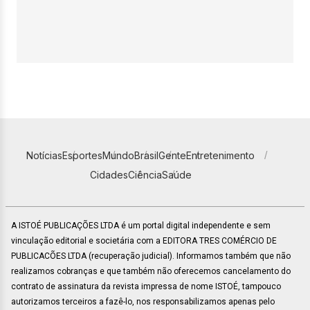
Notícias
Esportes
Mundo
Brasil
Gente
Entretenimento
Cidades
Ciência
Saúde
A ISTOÉ PUBLICAÇÕES LTDA é um portal digital independente e sem
vinculação editorial e societária com a EDITORA TRES COMÉRCIO DE
PUBLICACÕES LTDA (recuperação judicial). Informamos também que não
realizamos cobranças e que também não oferecemos cancelamento do
contrato de assinatura da revista impressa de nome ISTOÉ, tampouco
autorizamos terceiros a fazê-lo, nos responsabilizamos apenas pelo