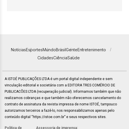
Notícias
Esportes
Mundo
Brasil
Gente
Entretenimento
Cidades
Ciência
Saúde
A ISTOÉ PUBLICAÇÕES LTDA é um portal digital independente e sem
vinculação editorial e societária com a EDITORA TRES COMÉRCIO DE
PUBLICACÕES LTDA (recuperação judicial). Informamos também que não
realizamos cobranças e que também não oferecemos cancelamento do
contrato de assinatura da revista impressa de nome ISTOÉ, tampouco
autorizamos terceiros a fazê-lo, nos responsabilizamos apenas pelo
conteúdo digital “https://istoe.com.br” e seus respectivos sites.
Política de
Assessoria de imprensa: