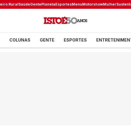
eiro Rural
Saúde
Gente
Planeta
Esportes
Menu
Motorshow
Mulher
Sustent
COLUNAS
GENTE
ESPORTES
ENTRETENIMEN