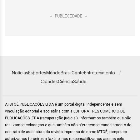
Notícias
Esportes
Mundo
Brasil
Gente
Entretenimento
Cidades
Ciência
Saúde
A ISTOÉ PUBLICAÇÕES LTDA é um portal digital independente e sem
vinculação editorial e societária com a EDITORA TRES COMÉRCIO DE
PUBLICACÕES LTDA (recuperação judicial). Informamos também que não
realizamos cobranças e que também não oferecemos cancelamento do
contrato de assinatura da revista impressa de nome ISTOÉ, tampouco
autorizamos terceiros a fazê-lo, nos responsabilizamos apenas pelo