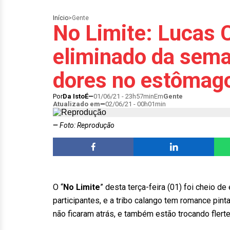
Início
>
Gente
No Limite: Lucas 
eliminado da sema
dores no estômag
Por
Da IstoÉ
01/06/21 - 23h57min
Em
Gente
Atualizado em
02/06/21 - 00h01min
Foto: Reprodução
O “
No Limite
” desta terça-feira (01) foi cheio
participantes, e a tribo calango tem romance pinta
não ficaram atrás, e também estão trocando flerte