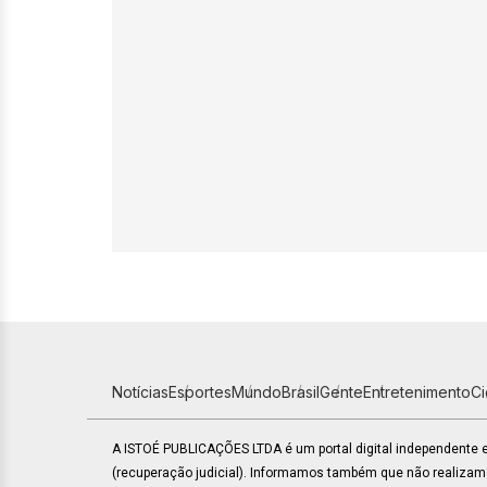
Notícias
Esportes
Mundo
Brasil
Gente
Entretenimento
C
A ISTOÉ PUBLICAÇÕES LTDA é um portal digital independente
(recuperação judicial). Informamos também que não realiza