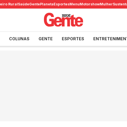
eiro Rural
Saúde
Gente
Planeta
Esportes
Menu
Motorshow
Mulher
Sustent
COLUNAS
GENTE
ESPORTES
ENTRETENIMEN