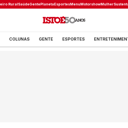
eiro Rural
Saúde
Gente
Planeta
Esportes
Menu
Motorshow
Mulher
Sustent
COLUNAS
GENTE
ESPORTES
ENTRETENIMEN