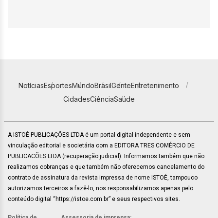
Notícias
Esportes
Mundo
Brasil
Gente
Entretenimento
Cidades
Ciência
Saúde
A ISTOÉ PUBLICAÇÕES LTDA é um portal digital independente e sem
vinculação editorial e societária com a EDITORA TRES COMÉRCIO DE
PUBLICACÕES LTDA (recuperação judicial). Informamos também que não
realizamos cobranças e que também não oferecemos cancelamento do
contrato de assinatura da revista impressa de nome ISTOÉ, tampouco
autorizamos terceiros a fazê-lo, nos responsabilizamos apenas pelo
conteúdo digital “https://istoe.com.br” e seus respectivos sites.
Política de
Assessoria de imprensa: