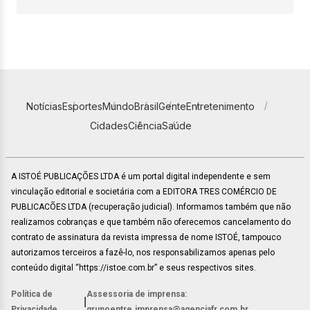
Notícias
Esportes
Mundo
Brasil
Gente
Entretenimento
Cidades
Ciência
Saúde
A ISTOÉ PUBLICAÇÕES LTDA é um portal digital independente e sem
vinculação editorial e societária com a EDITORA TRES COMÉRCIO DE
PUBLICACÕES LTDA (recuperação judicial). Informamos também que não
realizamos cobranças e que também não oferecemos cancelamento do
contrato de assinatura da revista impressa de nome ISTOÉ, tampouco
autorizamos terceiros a fazê-lo, nos responsabilizamos apenas pelo
conteúdo digital “https://istoe.com.br” e seus respectivos sites.
Política de
Assessoria de imprensa:
|
Privacidade
grupoentre.imprensa@agenciafr.com.br