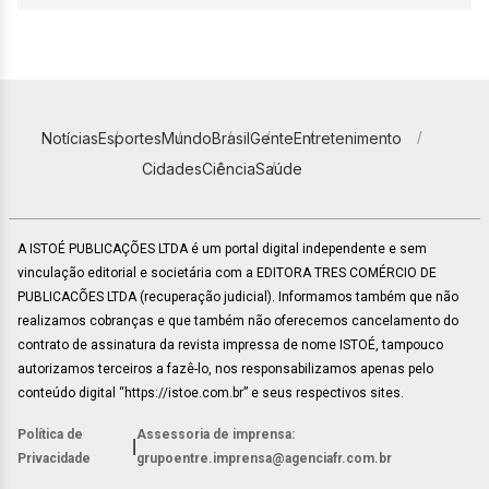
Notícias
Esportes
Mundo
Brasil
Gente
Entretenimento
Cidades
Ciência
Saúde
A ISTOÉ PUBLICAÇÕES LTDA é um portal digital independente e sem
vinculação editorial e societária com a EDITORA TRES COMÉRCIO DE
PUBLICACÕES LTDA (recuperação judicial). Informamos também que não
realizamos cobranças e que também não oferecemos cancelamento do
contrato de assinatura da revista impressa de nome ISTOÉ, tampouco
autorizamos terceiros a fazê-lo, nos responsabilizamos apenas pelo
conteúdo digital “https://istoe.com.br” e seus respectivos sites.
Política de
Assessoria de imprensa:
|
Privacidade
grupoentre.imprensa@agenciafr.com.br