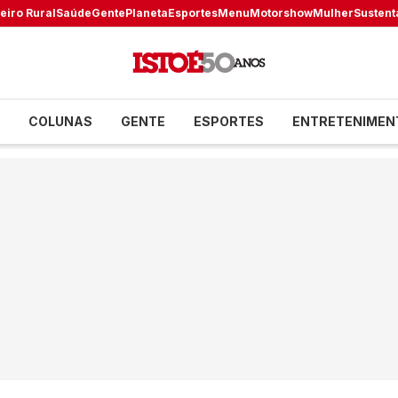
eiro Rural
Saúde
Gente
Planeta
Esportes
Menu
Motorshow
Mulher
Sustent
COLUNAS
GENTE
ESPORTES
ENTRETENIMEN